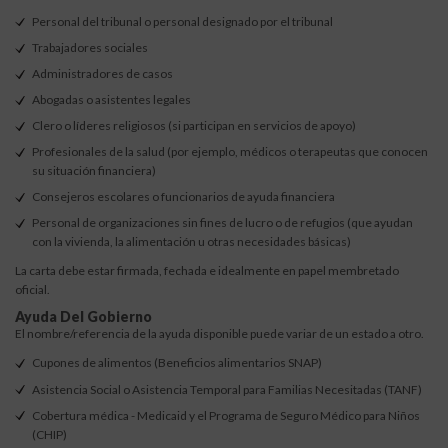
Personal del tribunal o personal designado por el tribunal
Trabajadores sociales
Administradores de casos
Abogadas o asistentes legales
Clero o líderes religiosos (si participan en servicios de apoyo)
Profesionales de la salud (por ejemplo, médicos o terapeutas que conocen
su situación financiera)
Consejeros escolares o funcionarios de ayuda financiera
Personal de organizaciones sin fines de lucro o de refugios (que ayudan
con la vivienda, la alimentación u otras necesidades básicas)
La carta debe estar firmada, fechada e idealmente en papel membretado
oficial.
Ayuda Del Gobierno
El nombre/referencia de la ayuda disponible puede variar de un estado a otro.
Cupones de alimentos (Beneficios alimentarios SNAP)
Asistencia Social o Asistencia Temporal para Familias Necesitadas (TANF)
Cobertura médica - Medicaid y el Programa de Seguro Médico para Niños
(CHIP)