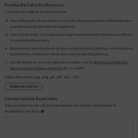
Prueba De Falta De Recursos
Usted puede calificar proporcionando:
Una orden judicial que eximió sus tarifas de presentación o determinó que
no podía pagarlas (prueba de indigencia),
Una carta firmada y fechada de un representante profesional que confirme
su necesidad financiera,
Documentos que demuestren que recibe asistencia pública, como cupones
de alimentos, Medicare, Medicaid u otra ayuda del gobierno,
Comprobante de que sus ingresos cumplen con las
directrices federales
para personas de bajos ingresos
de su estado.
(Tipos de archivo: .jpg, .png, .gif, .pdf, .doc, .xls)
SUBIR ARCHIVOS
Circunstancias Especiales
Si tienes información adicional que puede ser útil para determinar tu
elegibilidad, avísanos.