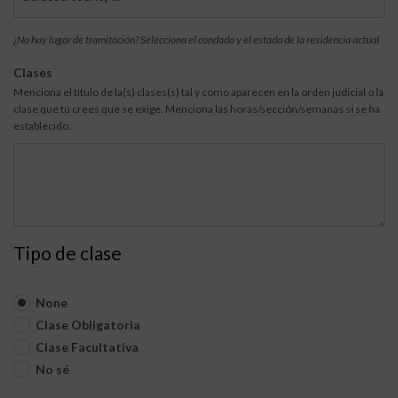
n
e
d
T
¿No hay lugar de tramitación? Selecciona el condado y el estado de la residencia actual
a
r
d
a
Clases
o
m
Menciona el título de la(s) clases(s) tal y como aparecen en la orden judicial o la
D
i
clase que tú crees que se exige. Menciona las horas/sección/semanas si se ha
e
t
establecido.
T
a
r
c
a
i
m
ó
i
n
t
a
c
Tipo de clase
i
ó
n
None
Clase Obligatoria
Clase Facultativa
No sé