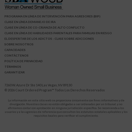
PROGRAMA EN LÍNEA DE INTERVENCIÓN PARA AGRESORES (BIP)
CLASE EN LÍNEA DEMANEJO DE IRA
CLASE EN LÍNEA DE CO-CRIANZA DE ALTO CONFLICTO
CLASE EN LÍNEA DE HABILIDADES PARENTALES PARA FAMILIAS EN RIESGO
EL DESPERTAR DE LOS ADICTOS
- CLASE SOBRE ADICCIONES
SOBRE NOSOTROS
CAPACIDADES
CONTÁCTENOS
POLÍTICA DE PRIVACIDAD
TÉRMINOS
GARANTIZAR
7260 W. Azure Dr Ste 140 Las Vegas, NV 89130
© 2026
Court Ordered Program
™ Todos Los Derechos Reservados
La información en este sitio web se proporciona únicamente con fines informativos y de
divulgación. Nuestras clases no están obligadas a ser ordenadas por un tribunal, y no
afirmamos contar con aprobación en ninguna jurisdicción específica. Se recomienda a los
usuarios y a las agencias de referencia que consulten los estatutos estatales aplicables y los
requisitos locales para verificar el cumplimiento.