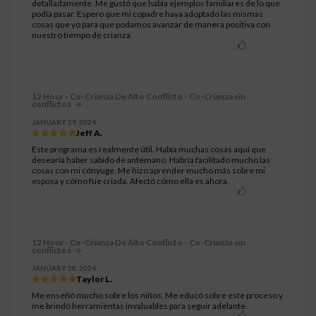
detalladamente. Me gustó que había ejemplos familiares de lo que
podía pasar. Espero que mi copadre haya adoptado las mismas
cosas que yo para que podamos avanzar de manera positiva con
nuestro tiempo de crianza.
12 Hour - Co-Crianza De Alto Conflicto - Co-Crianza sin
conflictos
JANUARY 29, 2024
Jeff A.
Este programa es realmente útil. Había muchas cosas aquí que
desearía haber sabido de antemano. Habría facilitado mucho las
cosas con mi cónyuge. Me hizo aprender mucho más sobre mi
esposa y cómo fue criada. Afectó cómo ella es ahora.
12 Hour - Co-Crianza De Alto Conflicto - Co-Crianza sin
conflictos
JANUARY 28, 2024
Taylor L.
Me enseñó mucho sobre los niños. Me educó sobre este proceso y
me brindó herramientas invaluables para seguir adelante.