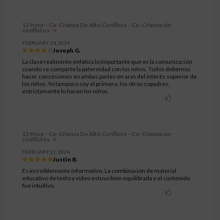
12 Hour - Co-Crianza De Alto Conflicto - Co-Crianza sin
conflictos
FEBRUARY 24, 2024
Joseph G.
La clase realmente enfatiza lo importante que es la comunicación
cuando se comparte la paternidad con los niños. Todos debemos
hacer concesiones en ambas partes en aras del interés superior de
los niños. Yo tampoco soy el primero, los otros copadres,
estrictamente lo hacen los niños.
12 Hour - Co-Crianza De Alto Conflicto - Co-Crianza sin
conflictos
FEBRUARY 21, 2024
Justin B.
Es increíblemente informativo. La combinación de material
educativo de texto y vídeo estuvo bien equilibrada y el contenido
fue intuitivo.