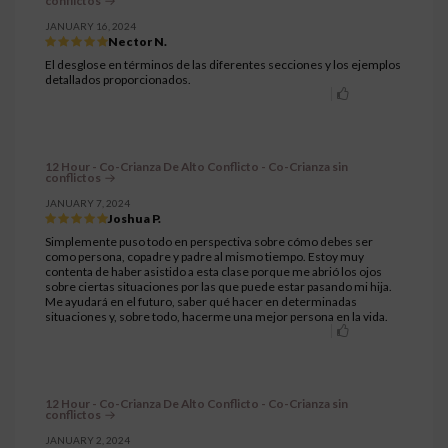
conflictos
JANUARY 16, 2024
Nector N.
El desglose en términos de las diferentes secciones y los ejemplos
detallados proporcionados.
12 Hour - Co-Crianza De Alto Conflicto - Co-Crianza sin
conflictos
JANUARY 7, 2024
Joshua P.
Simplemente puso todo en perspectiva sobre cómo debes ser
como persona, copadre y padre al mismo tiempo. Estoy muy
contenta de haber asistido a esta clase porque me abrió los ojos
sobre ciertas situaciones por las que puede estar pasando mi hija.
Me ayudará en el futuro, saber qué hacer en determinadas
situaciones y, sobre todo, hacerme una mejor persona en la vida.
12 Hour - Co-Crianza De Alto Conflicto - Co-Crianza sin
conflictos
JANUARY 2, 2024