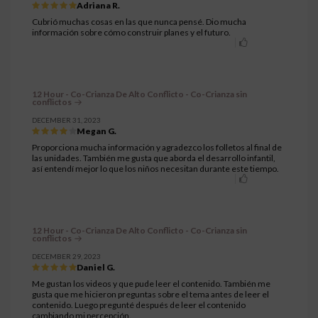
Adriana R.
Cubrió muchas cosas en las que nunca pensé. Dio mucha
información sobre cómo construir planes y el futuro.
12 Hour - Co-Crianza De Alto Conflicto - Co-Crianza sin
conflictos
DECEMBER 31, 2023
Megan G.
Proporciona mucha información y agradezco los folletos al final de
las unidades. También me gusta que aborda el desarrollo infantil,
así entendí mejor lo que los niños necesitan durante este tiempo.
12 Hour - Co-Crianza De Alto Conflicto - Co-Crianza sin
conflictos
DECEMBER 29, 2023
Daniel G.
Me gustan los videos y que pude leer el contenido. También me
gusta que me hicieron preguntas sobre el tema antes de leer el
contenido. Luego pregunté después de leer el contenido
cambiando mi percepción.