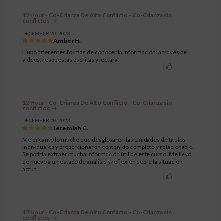
12 Hour - Co-Crianza De Alto Conflicto - Co-Crianza sin
conflictos
DECEMBER 20, 2023
Amber H.
Hubo diferentes formas de conocer la información: a través de
videos, respuestas escritas y lectura.
12 Hour - Co-Crianza De Alto Conflicto - Co-Crianza sin
conflictos
DECEMBER 20, 2023
Jeremiah C.
Me encantó lo mucho que desglosaron las Unidades de títulos
individuales y proporcionaron contenido completo y relacionable.
Se podría extraer mucha información útil de este curso. Me llevó
de nuevo a un estado de análisis y reflexión sobre la situación
actual.
12 Hour - Co-Crianza De Alto Conflicto - Co-Crianza sin
conflictos