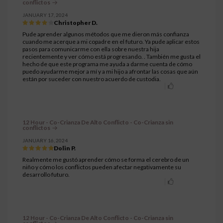
conflictos
JANUARY 17, 2024
Christopher D.
Pude aprender algunos métodos que me dieron más confianza
cuando me acerque a mi copadre en el futuro. Ya pude aplicar estos
pasos para comunicarme con ella sobre nuestra hija
recientemente y ver cómo está progresando. . También me gusta el
hecho de que este programa me ayuda a darme cuenta de cómo
puedo ayudarme mejor a mí y a mi hijo a afrontar las cosas que aún
están por suceder con nuestro acuerdo de custodia.
12 Hour - Co-Crianza De Alto Conflicto - Co-Crianza sin
conflictos
JANUARY 16, 2024
Dolin P.
Realmente me gustó aprender cómo se forma el cerebro de un
niño y cómo los conflictos pueden afectar negativamente su
desarrollo futuro.
12 Hour - Co-Crianza De Alto Conflicto - Co-Crianza sin