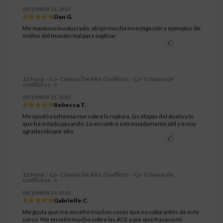
DECEMBER 16, 2023
Dan G.
Me mantuvo involucrado, atrajo mucha investigación y ejemplos de
estilos del mundo real para explicar
12 Hour - Co-Crianza De Alto Conflicto - Co-Crianza sin
conflictos
DECEMBER 15, 2023
Rebecca T.
Me ayudó a informarme sobre la ruptura, las etapas del duelo y lo
que he estado pasando. Lo encontré extremadamente útil y estoy
agradecido por ello.
12 Hour - Co-Crianza De Alto Conflicto - Co-Crianza sin
conflictos
DECEMBER 14, 2023
Gabrielle C.
Me gusta que me enseñó muchas cosas que no sabía antes de este
curso. Me enseñó mucho sobre las ACE y por qué fracasó mi