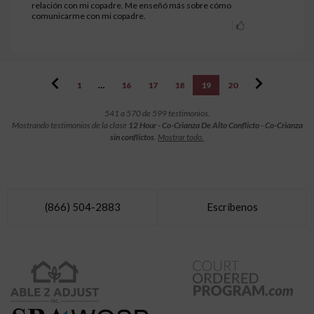
relación con mi copadre. Me enseñó más sobre cómo
comunicarme con mi copadre.
1
…
16
17
18
19
20
541 a 570 de 599 testimonios.
Mostrando testimonios de la clase
12 Hour - Co-Crianza De Alto Conflicto - Co-Crianza
sin conflictos
.
Mostrar todo.
(866) 504-2883
Escríbenos