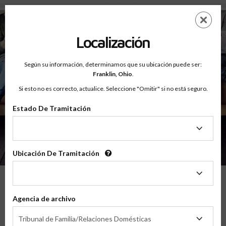
Testimonios - Court Ordered Program
Saltar
ES
EN
al
contenido
Localización
principal
Según su información, determinamos que su ubicación puede ser:
Franklin,
Ohio
.
Si esto no es correcto, actualice. Seleccione "Omitir" si no está seguro.
Estado De Tramitación
Sobre
Testimonios
Estado
De
Tramitación
Ubicación De Tramitación
Ubicación
De
Tramitación
Lo Que Nuestros Padres Tienen Que
Agencia de archivo
Decir
Agencia
Tribunal de Familia/Relaciones Domésticas
de