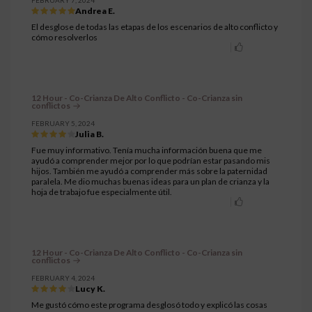
FEBRUARY 7, 2024
Andrea E.
El desglose de todas las etapas de los escenarios de alto conflicto y
cómo resolverlos
12 Hour - Co-Crianza De Alto Conflicto - Co-Crianza sin
conflictos
FEBRUARY 5, 2024
Julia B.
Fue muy informativo. Tenía mucha información buena que me
ayudó a comprender mejor por lo que podrían estar pasando mis
hijos. También me ayudó a comprender más sobre la paternidad
paralela. Me dio muchas buenas ideas para un plan de crianza y la
hoja de trabajo fue especialmente útil.
12 Hour - Co-Crianza De Alto Conflicto - Co-Crianza sin
conflictos
FEBRUARY 4, 2024
Lucy K.
Me gustó cómo este programa desglosó todo y explicó las cosas