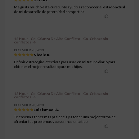
Me gusta mucho este curso. Me ayudó a reconocer el estado actual
de mi desarrollo de paternidad compartida.
12 Hour - Co-Crianza De Alto Conflicto - Co-Crianza sin
conflictos
DECEMBER 23, 2023
Nicole R.
Definir estrategias efectivas para usar en mi futuro diario para
obtener el mejor resultado para mis hijos.
12 Hour - Co-Crianza De Alto Conflicto - Co-Crianza sin
conflictos
DECEMBER 20, 2023
Luis ismael A.
Te enseña a tener mas pasiencia y a tener una mejor forma de
afrontar tus problemas y a aser mas enpatico