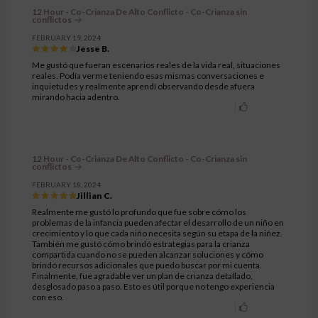
12 Hour - Co-Crianza De Alto Conflicto - Co-Crianza sin
conflictos
FEBRUARY 19, 2024
Jesse B.
Me gustó que fueran escenarios reales de la vida real, situaciones
reales. Podía verme teniendo esas mismas conversaciones e
inquietudes y realmente aprendí observando desde afuera
mirando hacia adentro.
12 Hour - Co-Crianza De Alto Conflicto - Co-Crianza sin
conflictos
FEBRUARY 18, 2024
Jillian C.
Realmente me gustó lo profundo que fue sobre cómo los
problemas de la infancia pueden afectar el desarrollo de un niño en
crecimiento y lo que cada niño necesita según su etapa de la niñez.
También me gustó cómo brindó estrategias para la crianza
compartida cuando no se pueden alcanzar soluciones y cómo
brindó recursos adicionales que puedo buscar por mi cuenta.
Finalmente, fue agradable ver un plan de crianza detallado,
desglosado paso a paso. Esto es útil porque no tengo experiencia
con eso.