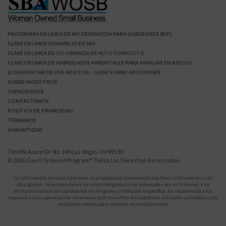
PROGRAMA EN LÍNEA DE INTERVENCIÓN PARA AGRESORES (BIP)
CLASE EN LÍNEA DEMANEJO DE IRA
CLASE EN LÍNEA DE CO-CRIANZA DE ALTO CONFLICTO
CLASE EN LÍNEA DE HABILIDADES PARENTALES PARA FAMILIAS EN RIESGO
EL DESPERTAR DE LOS ADICTOS
- CLASE SOBRE ADICCIONES
SOBRE NOSOTROS
CAPACIDADES
CONTÁCTENOS
POLÍTICA DE PRIVACIDAD
TÉRMINOS
GARANTIZAR
7260 W. Azure Dr Ste 140 Las Vegas, NV 89130
© 2026
Court Ordered Program
™ Todos Los Derechos Reservados
La información en este sitio web se proporciona únicamente con fines informativos y de
divulgación. Nuestras clases no están obligadas a ser ordenadas por un tribunal, y no
afirmamos contar con aprobación en ninguna jurisdicción específica. Se recomienda a los
usuarios y a las agencias de referencia que consulten los estatutos estatales aplicables y los
requisitos locales para verificar el cumplimiento.