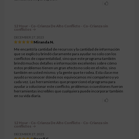
12 Hour - Co-Crianza De Alto Conflicto - Co-Crianza sin
conflictos
DECEMBER 27, 2023
Miranda N.
Me encantó la cantidad de recursos y la cantidad de información
que se explicó y brindó claramente para ayudar no solo con los
conflictos de coparentalidad, sino que este programa también
brindó muchos detalles e información excelentes sobre cómo
estos problemas tienen un gran efecto no solo en el niño, sino
también en usted mismo. y la gente que te rodea. Esta clase me
ayudó a reconocer dónde nos equivocamos mi compañero y yo
cada vez. Las herramientas que proporcionó el programa para
ayudar a solucionar este conflicto, problemas o cuestiones fueron
herramientas increíbles que cualquiera puede incorporar también
en su vida diaria.
12 Hour - Co-Crianza De Alto Conflicto - Co-Crianza sin
conflictos
DECEMBER 27, 2023
Derell C.