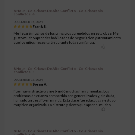
8 Hour - Co-Crianza De Alto Conflicto - Co-Crianza sin
conflictos
DECEMBER 15, 2024
Frank S.
Me llevaré muchos de los principios aprendidos en esta clase. Me
gustó mucho aprender habilidades de negociación y afrontamiento
que los niños necesitarán durante toda su infancia.
8 Hour - Co-Crianza De Alto Conflicto - Co-Crianza sin
conflictos
DECEMBER 13, 2024
Soran A.
Fue muy instructivo y me brindó muchas herramientas. Los
problemas de crianza compartida son generalizados y, sin duda,
han sido un desafío en mi vida. Esta clase fue educativa y estuvo
muy bien organizada. La disfruté y siento que aprendí mucho.
8 Hour - Co-Crianza De Alto Conflicto - Co-Crianza sin
conflictos