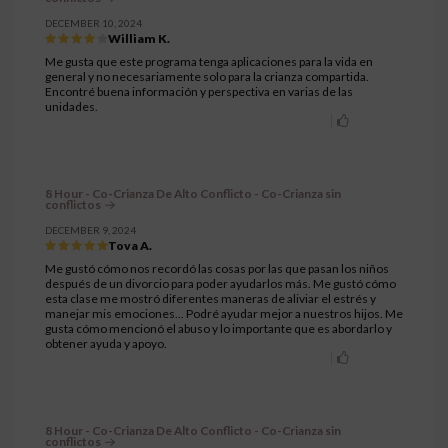
DECEMBER 10, 2024
William K.
Me gusta que este programa tenga aplicaciones para la vida en
general y no necesariamente solo para la crianza compartida.
Encontré buena información y perspectiva en varias de las
unidades.
8 Hour - Co-Crianza De Alto Conflicto - Co-Crianza sin
conflictos
DECEMBER 9, 2024
Tova A.
Me gustó cómo nos recordó las cosas por las que pasan los niños
después de un divorcio para poder ayudarlos más. Me gustó cómo
esta clase me mostró diferentes maneras de aliviar el estrés y
manejar mis emociones... Podré ayudar mejor a nuestros hijos. Me
gusta cómo mencionó el abuso y lo importante que es abordarlo y
obtener ayuda y apoyo.
8 Hour - Co-Crianza De Alto Conflicto - Co-Crianza sin
conflictos