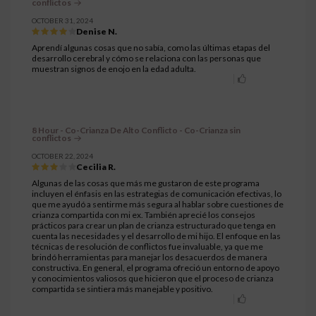
conflictos
OCTOBER 31, 2024
Denise N.
Aprendí algunas cosas que no sabía, como las últimas etapas del
desarrollo cerebral y cómo se relaciona con las personas que
muestran signos de enojo en la edad adulta.
8 Hour - Co-Crianza De Alto Conflicto - Co-Crianza sin
conflictos
OCTOBER 22, 2024
Cecilia R.
Algunas de las cosas que más me gustaron de este programa
incluyen el énfasis en las estrategias de comunicación efectivas, lo
que me ayudó a sentirme más segura al hablar sobre cuestiones de
crianza compartida con mi ex. También aprecié los consejos
prácticos para crear un plan de crianza estructurado que tenga en
cuenta las necesidades y el desarrollo de mi hijo. El enfoque en las
técnicas de resolución de conflictos fue invaluable, ya que me
brindó herramientas para manejar los desacuerdos de manera
constructiva. En general, el programa ofreció un entorno de apoyo
y conocimientos valiosos que hicieron que el proceso de crianza
compartida se sintiera más manejable y positivo.