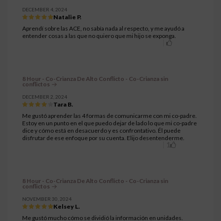
DECEMBER 4, 2024
Natalie P.
Aprendí sobre las ACE, no sabía nada al respecto, y me ayudó a
entender cosas a las que no quiero que mi hijo se exponga.
8 Hour - Co-Crianza De Alto Conflicto - Co-Crianza sin
conflictos
DECEMBER 2, 2024
Tara B.
Me gustó aprender las 4 formas de comunicarme con mi co-padre.
Estoy en un punto en el que puedo dejar de lado lo que mi co-padre
dice y cómo está en desacuerdo y es confrontativo. Él puede
disfrutar de ese enfoque por su cuenta. Elijo desentenderme.
1
8 Hour - Co-Crianza De Alto Conflicto - Co-Crianza sin
conflictos
NOVEMBER 30, 2024
Kelsey L.
Me gustó mucho cómo se dividió la información en unidades.