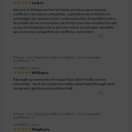
Jack U.
Aprecié el enfoque en herramientas prácticas para manejar
conflictos y la crianza compartida, especialmente el énfasis en
estrategias de comunicación y crianza paralela. El equilibrio entre
el cuidado de las necesidades de mi hijo y las mías también fue útil,
ya que brindó pautas claras para encontrar un enfoque saludable
para la crianza compartida sin conflictos constantes.
8 Hour - Co-Crianza De Alto Conflicto - Co-Crianza sin
conflictos
OCTOBER 17, 2024
William L.
It brought up memories of my past that I didn't really care to
remember , but it also made me realize what I went through when
my parents got divorced and how I felt
8 Hour - Co-Crianza De Alto Conflicto - Co-Crianza sin
conflictos
OCTOBER 11, 2024
Xinghua L.