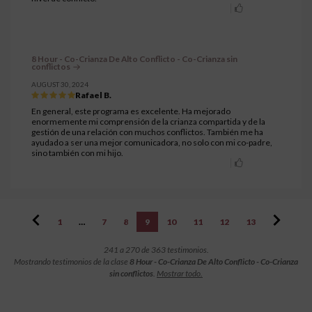
8 Hour - Co-Crianza De Alto Conflicto - Co-Crianza sin
conflictos
AUGUST 30, 2024
Rafael B.
En general, este programa es excelente. Ha mejorado
enormemente mi comprensión de la crianza compartida y de la
gestión de una relación con muchos conflictos. También me ha
ayudado a ser una mejor comunicadora, no solo con mi co-padre,
sino también con mi hijo.
1
…
7
8
9
10
11
12
13
241 a 270 de 363 testimonios.
Mostrando testimonios de la clase
8 Hour - Co-Crianza De Alto Conflicto - Co-Crianza
sin conflictos
.
Mostrar todo.