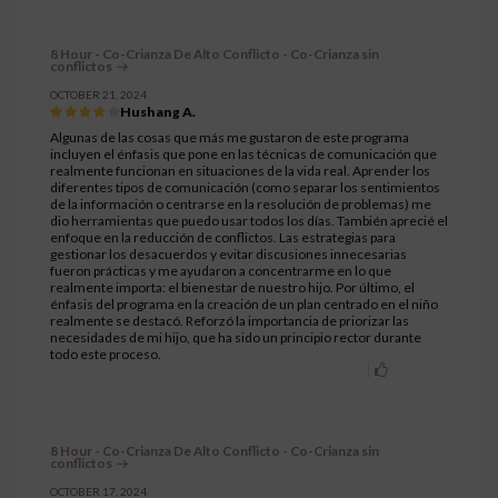
8 Hour - Co-Crianza De Alto Conflicto - Co-Crianza sin
conflictos
OCTOBER 21, 2024
Hushang A.
Algunas de las cosas que más me gustaron de este programa
incluyen el énfasis que pone en las técnicas de comunicación que
realmente funcionan en situaciones de la vida real. Aprender los
diferentes tipos de comunicación (como separar los sentimientos
de la información o centrarse en la resolución de problemas) me
dio herramientas que puedo usar todos los días. También aprecié el
enfoque en la reducción de conflictos. Las estrategias para
gestionar los desacuerdos y evitar discusiones innecesarias
fueron prácticas y me ayudaron a concentrarme en lo que
realmente importa: el bienestar de nuestro hijo. Por último, el
énfasis del programa en la creación de un plan centrado en el niño
realmente se destacó. Reforzó la importancia de priorizar las
necesidades de mi hijo, que ha sido un principio rector durante
todo este proceso.
8 Hour - Co-Crianza De Alto Conflicto - Co-Crianza sin
conflictos
OCTOBER 17, 2024