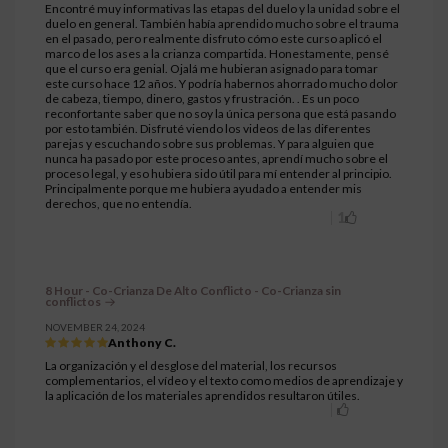
Encontré muy informativas las etapas del duelo y la unidad sobre el
duelo en general. También había aprendido mucho sobre el trauma
en el pasado, pero realmente disfruto cómo este curso aplicó el
marco de los ases a la crianza compartida. Honestamente, pensé
que el curso era genial. Ojalá me hubieran asignado para tomar
este curso hace 12 años. Y podría habernos ahorrado mucho dolor
de cabeza, tiempo, dinero, gastos y frustración. . Es un poco
reconfortante saber que no soy la única persona que está pasando
por esto también. Disfruté viendo los videos de las diferentes
parejas y escuchando sobre sus problemas. Y para alguien que
nunca ha pasado por este proceso antes, aprendí mucho sobre el
proceso legal, y eso hubiera sido útil para mí entender al principio.
Principalmente porque me hubiera ayudado a entender mis
derechos, que no entendía.
1
8 Hour - Co-Crianza De Alto Conflicto - Co-Crianza sin
conflictos
NOVEMBER 24, 2024
Anthony C.
La organización y el desglose del material, los recursos
complementarios, el vídeo y el texto como medios de aprendizaje y
la aplicación de los materiales aprendidos resultaron útiles.