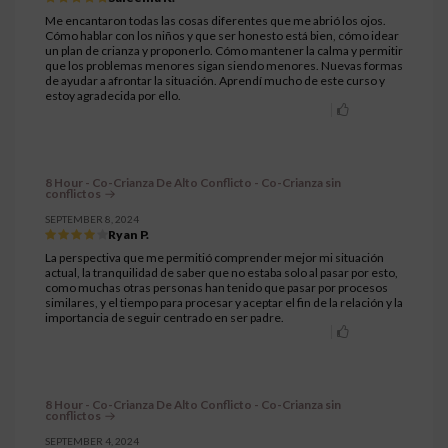
Me encantaron todas las cosas diferentes que me abrió los ojos.
Cómo hablar con los niños y que ser honesto está bien, cómo idear
un plan de crianza y proponerlo. Cómo mantener la calma y permitir
que los problemas menores sigan siendo menores. Nuevas formas
de ayudar a afrontar la situación. Aprendí mucho de este curso y
estoy agradecida por ello.
8 Hour - Co-Crianza De Alto Conflicto - Co-Crianza sin
conflictos
SEPTEMBER 8, 2024
Ryan P.
La perspectiva que me permitió comprender mejor mi situación
actual, la tranquilidad de saber que no estaba solo al pasar por esto,
como muchas otras personas han tenido que pasar por procesos
similares, y el tiempo para procesar y aceptar el fin de la relación y la
importancia de seguir centrado en ser padre.
8 Hour - Co-Crianza De Alto Conflicto - Co-Crianza sin
conflictos
SEPTEMBER 4, 2024