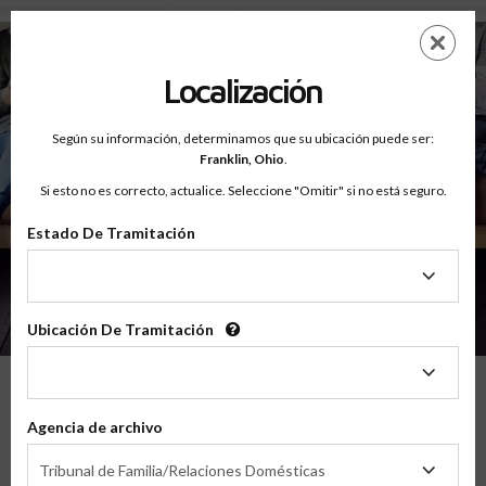
Testimonios - Court Ordered Program
Saltar
ES
EN
al
contenido
Localización
principal
Según su información, determinamos que su ubicación puede ser:
Franklin,
Ohio
.
Si esto no es correcto, actualice. Seleccione "Omitir" si no está seguro.
Estado De Tramitación
Sobre
Testimonios
Estado
De
Tramitación
Ubicación De Tramitación
Ubicación
De
Tramitación
Lo Que Nuestros Padres Tienen Que
Agencia de archivo
Decir
Agencia
Tribunal de Familia/Relaciones Domésticas
de