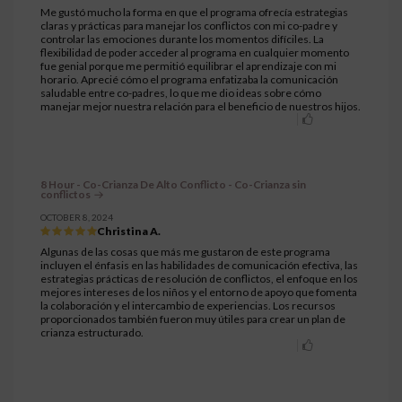
Me gustó mucho la forma en que el programa ofrecía estrategias
claras y prácticas para manejar los conflictos con mi co-padre y
controlar las emociones durante los momentos difíciles. La
flexibilidad de poder acceder al programa en cualquier momento
fue genial porque me permitió equilibrar el aprendizaje con mi
horario. Aprecié cómo el programa enfatizaba la comunicación
saludable entre co-padres, lo que me dio ideas sobre cómo
manejar mejor nuestra relación para el beneficio de nuestros hijos.
8 Hour - Co-Crianza De Alto Conflicto - Co-Crianza sin
conflictos
OCTOBER 8, 2024
Christina A.
Algunas de las cosas que más me gustaron de este programa
incluyen el énfasis en las habilidades de comunicación efectiva, las
estrategias prácticas de resolución de conflictos, el enfoque en los
mejores intereses de los niños y el entorno de apoyo que fomenta
la colaboración y el intercambio de experiencias. Los recursos
proporcionados también fueron muy útiles para crear un plan de
crianza estructurado.