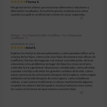
Timmy S.
Me gustaron los videos que muestran diferentes relaciones y
diferentes resultados. Escuché lo que les molesta a los niños
cuando sus padres se divorcian y viven en casas separadas.
8 Hour - Co-Crianza De Alto Conflicto - Co-Crianza sin
conflictos
NOVEMBER 18, 2024
Ariel S.
Explicar los factores desencadenantes y cómo pueden influir en la
crianza de los hijos; cómo criar a los hijos de manera más eficaz sin
conflictos; formas de negociar con mayor consideración; ofrecer
soluciones a los problemas en lugar de dejar las cosas en el aire,
controlar la ira y gestionar situaciones complicadas, cómo afrontar
y ayudar a mi hijo a afrontar los grandes cambios de la vida, cómo
sanar y procesar las emociones después de la ruptura; cómo seguir
adelante con la vida después de esta ruptura, cómo establecer
rutinas, crear nuevas tradiciones y rutinas manteniendo algunas;
respetar los valores del otro padre, inculcar tanto los míos como
los suyos en la forma en que criamos a nuestro hijo.