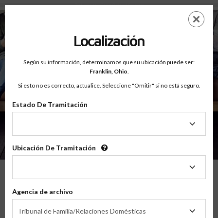
Testimonios - Court Ordered Program
Saltar
ES
EN
al
contenido
Localización
principal
Según su información, determinamos que su ubicación puede ser:
Franklin,
Ohio
.
Si esto no es correcto, actualice. Seleccione "Omitir" si no está seguro.
Estado De Tramitación
Sobre
Testimonios
Estado
De
Tramitación
Ubicación De Tramitación
Ubicación
De
Tramitación
Lo Que Nuestros Padres Tienen Que
Agencia de archivo
Decir
Agencia
Tribunal de Familia/Relaciones Domésticas
de