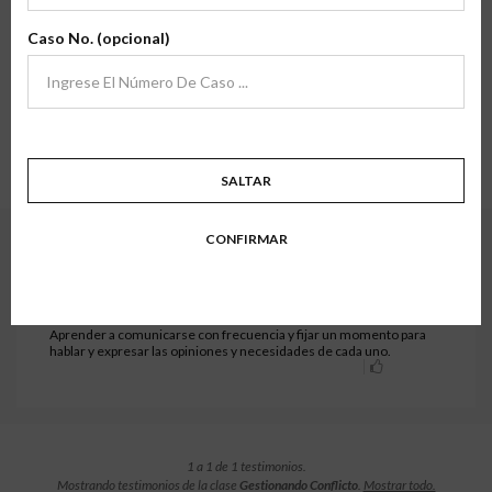
Estamos agradecidos por la oportunidad de servir a padres y familias en
archivo
transiciones en todo el país, y sus comentarios significan mucho para
Caso No. (opcional)
nosotros.
Aquí encontrará testimonios de familias que han tomado una de nuestras
clases de primera mano. Esperamos que sus historias y experiencias inspiren
confianza en lo que hacemos.
Mostrando testimonios de la clase
Gestionando Conflicto
.
Mostrar todo.
1 a 1 de 1 testimonios.
SALTAR
CONFIRMAR
Habilidades Parentales - Prosperan - Gestionando conflicto
OCTOBER 24, 2024
Shane C.
Aprender a comunicarse con frecuencia y fijar un momento para
hablar y expresar las opiniones y necesidades de cada uno.
1 a 1 de 1 testimonios.
Mostrando testimonios de la clase
Gestionando Conflicto
.
Mostrar todo.