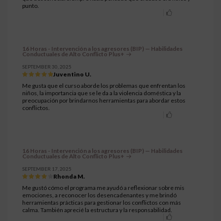
punto.
16 Horas - Intervención a los agresores (BIP) — Habilidades
Conductuales de Alto Conflicto Plus+
SEPTEMBER 30, 2025
Juventino U.
Me gusta que el curso aborde los problemas que enfrentan los
niños, la importancia que se le da a la violencia doméstica y la
preocupación por brindarnos herramientas para abordar estos
conflictos.
16 Horas - Intervención a los agresores (BIP) — Habilidades
Conductuales de Alto Conflicto Plus+
SEPTEMBER 17, 2025
Rhonda M.
Me gustó cómo el programa me ayudó a reflexionar sobre mis
emociones, a reconocer los desencadenantes y me brindó
herramientas prácticas para gestionar los conflictos con más
calma. También aprecié la estructura y la responsabilidad.