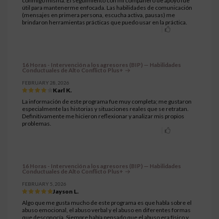
conmigo misma. El seguimiento con mi compañero de apoyo fue
útil para mantenerme enfocada. Las habilidades de comunicación
(mensajes en primera persona, escucha activa, pausas) me
brindaron herramientas prácticas que puedo usar en la práctica.
16 Horas - Intervención a los agresores (BIP) — Habilidades
Conductuales de Alto Conflicto Plus+
FEBRUARY 28, 2026
Karl K.
La información de este programa fue muy completa; me gustaron
especialmente las historias y situaciones reales que se retratan.
Definitivamente me hicieron reflexionar y analizar mis propios
problemas.
16 Horas - Intervención a los agresores (BIP) — Habilidades
Conductuales de Alto Conflicto Plus+
FEBRUARY 5, 2026
Jayson L.
Algo que me gusta mucho de este programa es que habla sobre el
abuso emocional, el abuso verbal y el abuso en diferentes formas
que desconocía. Siempre había pensado que el abuso era físico y