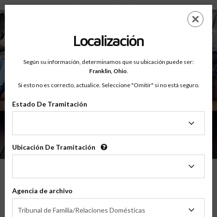
Testimonios - Court Ordered Program
Saltar
ES
EN
al
contenido
Localización
principal
Según su información, determinamos que su ubicación puede ser:
Franklin,
Ohio
.
Si esto no es correcto, actualice. Seleccione "Omitir" si no está seguro.
Estado De Tramitación
Sobre
Testimonios
Estado
De
Tramitación
Ubicación De Tramitación
Ubicación
De
Tramitación
Lo Que Nuestros Padres Tienen Que
Agencia de archivo
Decir
Agencia
Tribunal de Familia/Relaciones Domésticas
de