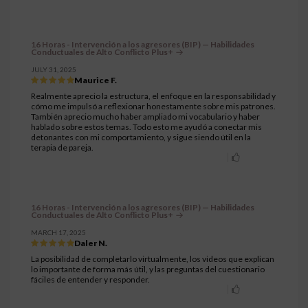
16 Horas - Intervención a los agresores (BIP) — Habilidades
Conductuales de Alto Conflicto Plus+
JULY 31, 2025
Maurice F.
Realmente aprecio la estructura, el enfoque en la responsabilidad y
cómo me impulsó a reflexionar honestamente sobre mis patrones.
También aprecio mucho haber ampliado mi vocabulario y haber
hablado sobre estos temas. Todo esto me ayudó a conectar mis
detonantes con mi comportamiento, y sigue siendo útil en la
terapia de pareja.
16 Horas - Intervención a los agresores (BIP) — Habilidades
Conductuales de Alto Conflicto Plus+
MARCH 17, 2025
Daler N.
La posibilidad de completarlo virtualmente, los videos que explican
lo importante de forma más útil, y las preguntas del cuestionario
fáciles de entender y responder.