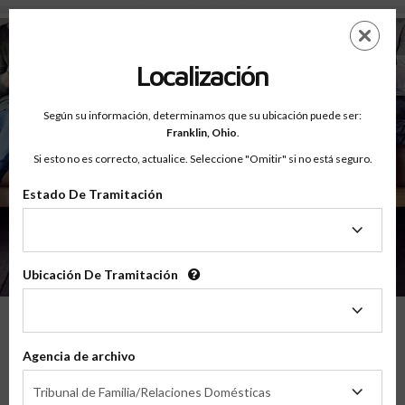
Testimonios - Court Ordered Program
Saltar
ES
EN
al
contenido
Localización
principal
Según su información, determinamos que su ubicación puede ser:
Franklin,
Ohio
.
Si esto no es correcto, actualice. Seleccione "Omitir" si no está seguro.
Estado De Tramitación
Sobre
Testimonios
Estado
De
Tramitación
Ubicación De Tramitación
Ubicación
De
Tramitación
Lo Que Nuestros Padres Tienen Que
Agencia de archivo
Decir
Agencia
Tribunal de Familia/Relaciones Domésticas
de