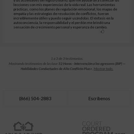
y las actividades de registro diario, que me ayudaron a conectar las
lecciones con mis experiencias de la vida real. Las herramientas
prácticas, como los planes de regulación emocional, los mapas de
empatía y las estrategias de resolución de conflictos, fueron
increíblemente útiles y puedo seguir usándolas. El énfasis en la
autoconciencia, la responsabilidad y el perdón me brindó una
sensación de crecimiento personal y esperanza de cambio.
1 a 3 de 3 testimonios.
Mostrando testimonios de la clase
52 Horas - Intervención a los agresores (BIP) —
Habilidades Conductuales de Alto Conflicto Plus+
.
Mostrar todo.
(866) 504-2883
Escríbenos