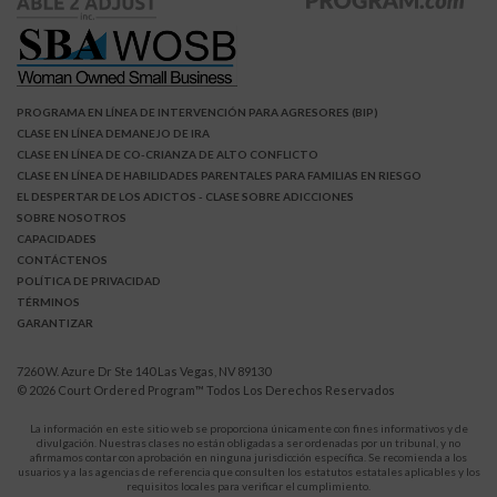
PROGRAMA EN LÍNEA DE INTERVENCIÓN PARA AGRESORES (BIP)
CLASE EN LÍNEA DEMANEJO DE IRA
CLASE EN LÍNEA DE CO-CRIANZA DE ALTO CONFLICTO
CLASE EN LÍNEA DE HABILIDADES PARENTALES PARA FAMILIAS EN RIESGO
EL DESPERTAR DE LOS ADICTOS
- CLASE SOBRE ADICCIONES
SOBRE NOSOTROS
CAPACIDADES
CONTÁCTENOS
POLÍTICA DE PRIVACIDAD
TÉRMINOS
GARANTIZAR
7260 W. Azure Dr Ste 140 Las Vegas, NV 89130
© 2026
Court Ordered Program
™ Todos Los Derechos Reservados
La información en este sitio web se proporciona únicamente con fines informativos y de
divulgación. Nuestras clases no están obligadas a ser ordenadas por un tribunal, y no
afirmamos contar con aprobación en ninguna jurisdicción específica. Se recomienda a los
usuarios y a las agencias de referencia que consulten los estatutos estatales aplicables y los
requisitos locales para verificar el cumplimiento.