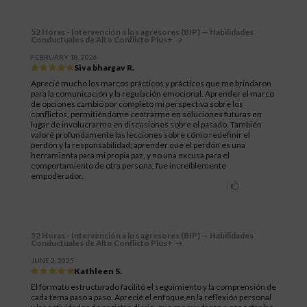
52 Horas - Intervención a los agresores (BIP) — Habilidades
Conductuales de Alto Conflicto Plus+
FEBRUARY 18, 2026
Siva bhargav R.
Aprecié mucho los marcos prácticos y prácticos que me brindaron
para la comunicación y la regulación emocional. Aprender el marco
de opciones cambió por completo mi perspectiva sobre los
conflictos, permitiéndome centrarme en soluciones futuras en
lugar de involucrarme en discusiones sobre el pasado. También
valoré profundamente las lecciones sobre cómo redefinir el
perdón y la responsabilidad; aprender que el perdón es una
herramienta para mi propia paz, y no una excusa para el
comportamiento de otra persona, fue increíblemente
empoderador.
52 Horas - Intervención a los agresores (BIP) — Habilidades
Conductuales de Alto Conflicto Plus+
JUNE 2, 2025
Kathleen S.
El formato estructurado facilitó el seguimiento y la comprensión de
cada tema paso a paso. Aprecié el enfoque en la reflexión personal