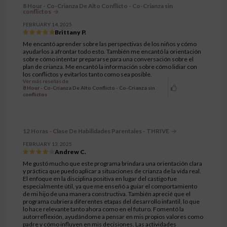
8 Hour - Co-Crianza De Alto Conflicto - Co-Crianza sin
conflictos
FEBRUARY 14, 2025
Brittany P.
Me encantó aprender sobre las perspectivas de los niños y cómo
ayudarlos a afrontar todo esto. También me encantó la orientación
sobre cómo intentar prepararse para una conversación sobre el
plan de crianza. Me encantó la información sobre cómo lidiar con
los conflictos y evitarlos tanto como sea posible.
Ver más reseñas de
8 Hour - Co-Crianza De Alto Conflicto - Co-Crianza sin
conflictos
12 Horas - Clase De Habilidades Parentales - THRIVE
FEBRUARY 13, 2025
Andrew C.
Me gustó mucho que este programa brindara una orientación clara
y práctica que puedo aplicar a situaciones de crianza de la vida real.
El enfoque en la disciplina positiva en lugar del castigo fue
especialmente útil, ya que me enseñó a guiar el comportamiento
de mi hijo de una manera constructiva. También aprecié que el
programa cubriera diferentes etapas del desarrollo infantil, lo que
lo hace relevante tanto ahora como en el futuro. Fomentó la
autorreflexión, ayudándome a pensar en mis propios valores como
padre y cómo influyen en mis decisiones. Las actividades