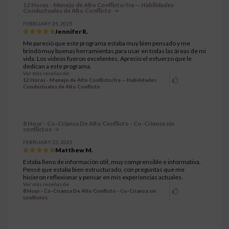
12 Horas - Manejo de Alto Conflicto/Ira — Habilidades
Conductuales de Alto Conflicto
FEBRUARY 25, 2025
Jennifer R.
Me pareció que este programa estaba muy bien pensado y me
brindó muy buenas herramientas para usar en todas las áreas de mi
vida. Los videos fueron excelentes. Aprecio el esfuerzo que le
dedican a este programa.
Ver más reseñas de
12 Horas - Manejo de Alto Conflicto/Ira — Habilidades
Conductuales de Alto Conflicto
8 Hour - Co-Crianza De Alto Conflicto - Co-Crianza sin
conflictos
FEBRUARY 23, 2025
Matthew M.
Estaba lleno de información útil, muy comprensible e informativa.
Pensé que estaba bien estructurado, con preguntas que me
hicieron reflexionar y pensar en mis experiencias actuales.
Ver más reseñas de
8 Hour - Co-Crianza De Alto Conflicto - Co-Crianza sin
conflictos