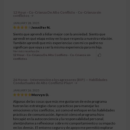
12 Hour - Co-Crianza De Alto Conflicto - Co-Crianza sin
conflictos
JANUARY 28, 2025
Jennifer N.
Siento que aprendí a lidiar mejor con la ansiedad. Siento que
aprendí en qué etapa estoy en lo que respecta a nuestra relación.
También aprendí que mis experiencias con mi co-padre no
significan que vaya a ser la misma experiencia para mi hija.
Ver más reseñas de
12 Hour - Co-Crianza De Alto Conflicto - Co-Crianza sin
conflictos
26 Horas - Intervención a los agresores (BIP) — Habilidades
Conductuales de Alto Conflicto Plus+
JANUARY 26, 2025
Mervyn D.
Algunas de las cosas que más me gustaron de este programa
fueron las estrategias claras y prácticas para manejar las
emociones y los conflictos, así como el enfoque en las habilidades
prácticas de comunicación. Aprecié cómo el programa hizo
hincapié en la autoconciencia y la responsabilidad personal,
alentándome a reflexionar sobre mi comportamiento y su impacto
en los demás. El entorno seguro y de apoyo me permitió explorar