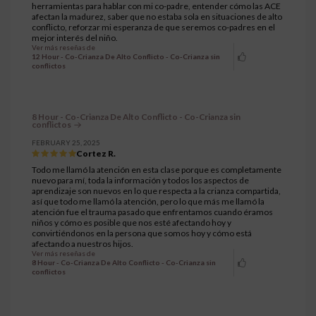
herramientas para hablar con mi co-padre, entender cómo las ACE
afectan la madurez, saber que no estaba sola en situaciones de alto
conflicto, reforzar mi esperanza de que seremos co-padres en el
mejor interés del niño.
Ver más reseñas de
12 Hour - Co-Crianza De Alto Conflicto - Co-Crianza sin
conflictos
8 Hour - Co-Crianza De Alto Conflicto - Co-Crianza sin
conflictos
FEBRUARY 25, 2025
Cortez R.
Todo me llamó la atención en esta clase porque es completamente
nuevo para mí, toda la información y todos los aspectos de
aprendizaje son nuevos en lo que respecta a la crianza compartida,
así que todo me llamó la atención, pero lo que más me llamó la
atención fue el trauma pasado que enfrentamos cuando éramos
niños y cómo es posible que nos esté afectando hoy y
convirtiéndonos en la persona que somos hoy y cómo está
afectando a nuestros hijos.
Ver más reseñas de
8 Hour - Co-Crianza De Alto Conflicto - Co-Crianza sin
conflictos