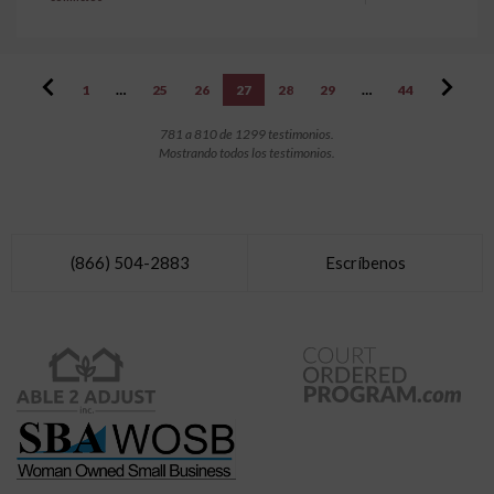
1
…
25
26
27
28
29
…
44
781 a 810 de 1299 testimonios.
Mostrando todos los testimonios.
(866) 504-2883
Escríbenos