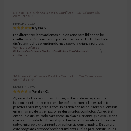
8 Hour - Co-Crianza De Alto Conflicto - Co-Crianza sin
conflictos
MARCH 5, 2025
Alyssa S.
Las diferentes herramientas que enseñó para lidiar con los
conflictos y cómo armar un plan de crianza perfecto. También
disfruté mucho aprendiendo más sobre la crianza paralela.
Ver más reseñas de
8 Hour - Co-Crianza De Alto Conflicto - Co-Crianza sin
conflictos
16 Hour - Co-Crianza De Alto Conflicto - Co-Crianza sin
conflictos
MARCH 4, 2025
Patrick G.
Algunas de las cosas que más me gustaron de este programa
fueron el enfoque en poner a los niños primero, las estrategias
prácticas para mejorar la comunicación con mi co-padre y el énfasis
en el manejo de las emociones durante los conflictos. Aprecié el
enfoque estructurado para crear un plan de crianza que evoluciona
con las necesidades de mis hijos. También me ayudó a reflexionar
sobre mi propio crecimiento y resiliencia como madre. En general,
este programa proporcionó herramientas útiles para construir una