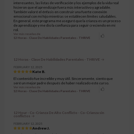
interesantes, las listas de verificación y los ejemplos de la vida real
hicieron que el aprendizaje fuera más interactivo y agradable.
También valoré el énfasis en construir una fuerte conexión
emocional con mi hijo mientras se establecen límites saludables.
En general, este programa me aseguró que la crianza es un proceso
de aprendizaje y me dio la confianza para seguir creciendo en mi
rol.
Ver más reseñas de
12 Horas - Clase De Habilidades Parentales - THRIVE
12 Horas - Clase De Habilidades Parentales - THRIVE
FEBRUARY 12, 2025
Kate B.
El contenido fue increíble y muy útil. Sinceramente, siento que
seré un mejor padre después de haber realizado este curso.
Ver más reseñas de
12 Horas - Clase De Habilidades Parentales - THRIVE
12 Hour - Co-Crianza De Alto Conflicto - Co-Crianza sin
conflictos
FEBRUARY 12, 2025
Andrew J.