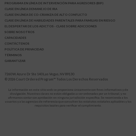
PROGRAMA EN LÍNEA DE INTERVENCIÓN PARA AGRESORES (BIP)
CLASE EN LÍNEA DEMANEJO DE IRA
CLASE EN LÍNEA DE CO-CRIANZA DE ALTO CONFLICTO
CLASE EN LÍNEA DE HABILIDADES PARENTALES PARA FAMILIAS EN RIESGO
EL DESPERTAR DE LOS ADICTOS
- CLASE SOBRE ADICCIONES
SOBRE NOSOTROS
CAPACIDADES
CONTÁCTENOS
POLÍTICA DE PRIVACIDAD
TÉRMINOS
GARANTIZAR
7260 W. Azure Dr Ste 140 Las Vegas, NV 89130
© 2026
Court Ordered Program
™ Todos Los Derechos Reservados
La información en este sitio web se proporciona únicamente con fines informativos y de
divulgación. Nuestras clases no están obligadas a ser ordenadas por un tribunal, y no
afirmamos contar con aprobación en ninguna jurisdicción específica. Se recomienda a los
usuarios y a las agencias de referencia que consulten los estatutos estatales aplicables y los
requisitos locales para verificar el cumplimiento.
Protégete a ti y a tus hijos de la violencia doméstica.
911
LLAMA AL
para recibir ayuda inmediata,