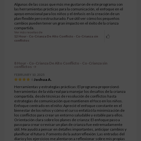
Algunas de las cosas que más me gustaron de este programa son
las herramientas prácticas para la comunicación, el enfoque en el
apoyo emocional para los niños y el énfasis en la creación de un
plan flexible pero estructurado. Fue útil ver cómo los pequeños
cambios pueden tener un gran impacto en el éxito de la crianza
compartida.
Ver más reseñas de
12 Hour - Co-Crianza De Alto Conflicto - Co-Crianza sin
conflictos
8 Hour - Co-Crianza De Alto Conflicto - Co-Crianza sin
conflictos
FEBRUARY 10, 2025
Joshua A.
Herramientas y estrategias prácticas: El programa proporcionó
herramientas de la vida real para manejar los desafíos de la crianza
compartida, desde técnicas de resolución de conflictos hasta
estrategias de comunicación que mantienen el foco en los niños.
Enfoque centrado en el niño: Aprecié el enfoque constante en el
bienestar de los niños y cómo el curso enfatizó la minimización de
los conflictos para crear un entorno saludable y estable para ellos.
Orientación clara sobre los planes de crianza: El enfoque paso a
paso para crear o revisar un plan de crianza fue extremadamente
útil. Me ayudó a pensar en detalles importantes, anticipar cambios y
planificar el futuro. Fomento de la autorreflexión: Las entradas del
diario y los ejercicios me alentaron a reflexionar sobre mis propias