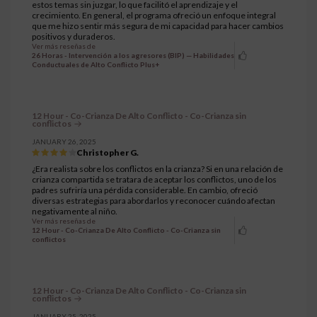
estos temas sin juzgar, lo que facilitó el aprendizaje y el
crecimiento. En general, el programa ofreció un enfoque integral
que me hizo sentir más segura de mi capacidad para hacer cambios
positivos y duraderos.
Ver más reseñas de
26 Horas - Intervención a los agresores (BIP) — Habilidades
Conductuales de Alto Conflicto Plus+
12 Hour - Co-Crianza De Alto Conflicto - Co-Crianza sin
conflictos
JANUARY 26, 2025
Christopher G.
¿Era realista sobre los conflictos en la crianza? Si en una relación de
crianza compartida se tratara de aceptar los conflictos, uno de los
padres sufriría una pérdida considerable. En cambio, ofreció
diversas estrategias para abordarlos y reconocer cuándo afectan
negativamente al niño.
Ver más reseñas de
12 Hour - Co-Crianza De Alto Conflicto - Co-Crianza sin
conflictos
12 Hour - Co-Crianza De Alto Conflicto - Co-Crianza sin
conflictos
JANUARY 25, 2025