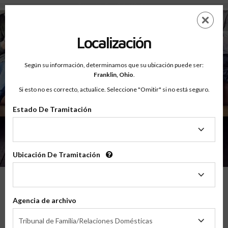
Testimonios - Court Ordered Program
Saltar
ES
EN
al
contenido
Localización
principal
Según su información, determinamos que su ubicación puede ser:
Franklin,
Ohio
.
Si esto no es correcto, actualice. Seleccione "Omitir" si no está seguro.
Estado De Tramitación
Sobre
Testimonios
Estado
De
Tramitación
Ubicación De Tramitación
Ubicación
De
Tramitación
Lo Que Nuestros Padres Tienen Que
Agencia de archivo
Decir
Agencia
Tribunal de Familia/Relaciones Domésticas
de