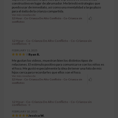
constructivo en lugar de abrumador. Me brindó estrategias que
puedo usar de inmediato, así como una mentalidad a largo plazo
para el éxito de la crianza compartida.
Ver más reseñas de
12 Hour - Co-Crianza De Alto Conflicto - Co-Crianza sin
conflictos
12 Hour - Co-Crianza De Alto Conflicto - Co-Crianza sin
conflictos
FEBRUARY 11, 2025
Ryan R.
Me gustan los videos, muestran bien los distintos tipos de
relaciones. El estímulo positivo para comunicarse con los niños es
el foco. Me gustó especialmente la idea de tener una foto de mis
hijos cerca para recordarles que ellos son el foco.
Ver más reseñas de
12 Hour - Co-Crianza De Alto Conflicto - Co-Crianza sin
conflictos
12 Hour - Co-Crianza De Alto Conflicto - Co-Crianza sin
conflictos
FEBRUARY 10, 2025
Jessica W.