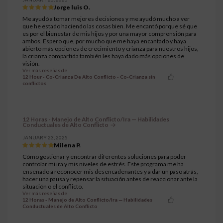
Jorge luis O.
Me ayudó a tomar mejores decisiones y me ayudó mucho a ver
que he estado haciendo las cosas bien. Me encantó porque sé que
es por el bienestar de mis hijos y por una mayor comprensión para
ambos. Espero que, por mucho que me haya encantado y haya
abierto más opciones de crecimiento y crianza para nuestros hijos,
la crianza compartida también les haya dado más opciones de
visión.
Ver más reseñas de
12 Hour - Co-Crianza De Alto Conflicto - Co-Crianza sin
conflictos
12 Horas - Manejo de Alto Conflicto/Ira — Habilidades
Conductuales de Alto Conflicto
JANUARY 23, 2025
Milena P.
Cómo gestionar y encontrar diferentes soluciones para poder
controlar mi ira y mis niveles de estrés. Este programa me ha
enseñado a reconocer mis desencadenantes y a dar un paso atrás,
hacer una pausa y repensar la situación antes de reaccionar ante la
situación o el conflicto.
Ver más reseñas de
12 Horas - Manejo de Alto Conflicto/Ira — Habilidades
Conductuales de Alto Conflicto