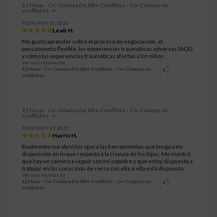
12 Hour - Co-Crianza De Alto Conflicto - Co-Crianza sin
conflictos
FEBRUARY 20, 2025
Leah H.
Me gustó aprender sobre el proceso de negociación, el
pensamiento flexible, las experiencias traumáticas adversas (ACE)
y cómo las experiencias traumáticas afectan a los niños.
Ver más reseñas de
12 Hour - Co-Crianza De Alto Conflicto - Co-Crianza sin
conflictos
12 Hour - Co-Crianza De Alto Conflicto - Co-Crianza sin
conflictos
FEBRUARY 19, 2025
Harris H.
Realmente me abrió los ojos a las herramientas que tengo a mi
disposición en lo que respecta a la crianza de los hijos. Me mostró
que hay un camino a seguir con mi copadre y que estoy dispuesta a
trabajar en las cosas más de cerca con ella si ella está dispuesta.
Ver más reseñas de
12 Hour - Co-Crianza De Alto Conflicto - Co-Crianza sin
conflictos