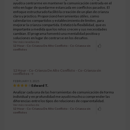
ayudó a centrarme en mantener la comunicación centrada en el
niño en lugar de quedarme estancada en conflictos pasados. El
enfoque estructurado facilitó la creación de un plan de crianza
claro y práctico. Proporcionó herramientas útiles, como
calendarios compartidos y establecimiento de límites, para
mejorar la crianza compartida. Enfatizó la flexibilidad, que es
importante a medida que los niños crecen y sus necesidades
cambian. El programa fomentó una mentalidad positiva y
soluciones en lugar de centrarse en los desafíos.
Ver más reseñas de
12 Hour - Co-Crianza De Alto Conflicto - Co-Crianza sin
conflictos
12 Hour - Co-Crianza De Alto Conflicto - Co-Crianza sin
conflictos
FEBRUARY 3, 2025
Edward T.
Analizar cada una de las herramientas de comunicación de forma
individual y en profundidad me ayudó mucho a comprender las
diferencias entre los tipos de relaciones de coparentalidad.
Ver más reseñas de
12 Hour - Co-Crianza De Alto Conflicto - Co-Crianza sin
conflictos