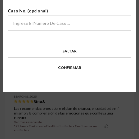
Estamos agradecidos por la oportunidad de servir a padres y familias en
archivo
transiciones en todo el país, y sus comentarios significan mucho para
Caso No. (opcional)
nosotros.
Aquí encontrará testimonios de familias que han tomado una de nuestras
clases de primera mano. Esperamos que sus historias y experiencias inspiren
confianza en lo que hacemos.
Mostrando todos los testimonios.
781 a 810 de 1299 testimonios.
SALTAR
1
…
25
26
27
28
29
…
44
CONFIRMAR
12 Hour - Co-Crianza De Alto Conflicto - Co-Crianza sin
conflictos
MARCH 6, 2025
Rina J.
Las recomendaciones sobre el plan de crianza, el cuidado de mí
mismo y la comprensión de las emociones que conlleva una
ruptura.
Ver más reseñas de
12 Hour - Co-Crianza De Alto Conflicto - Co-Crianza sin
conflictos