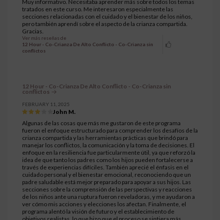
Muy informativo. Necesitaba aprender más sobre todos los temas
tratados en este curso. Me interesaron especialmente las
secciones relacionadas con el cuidado y el bienestar de los niños,
pero también aprendí sobre el aspecto de la crianza compartida.
Gracias.
Ver más reseñas de
12 Hour - Co-Crianza De Alto Conflicto - Co-Crianza sin
conflictos
12 Hour - Co-Crianza De Alto Conflicto - Co-Crianza sin
conflictos
FEBRUARY 11, 2025
John M.
Algunas de las cosas que más me gustaron de este programa
fueron el enfoque estructurado para comprender los desafíos de la
crianza compartida y las herramientas prácticas que brindó para
manejar los conflictos, la comunicación y la toma de decisiones. El
enfoque en la resiliencia fue particularmente útil, ya que reforzó la
idea de que tanto los padres como los hijos pueden fortalecerse a
través de experiencias difíciles. También aprecié el énfasis en el
cuidado personal y el bienestar emocional, reconociendo que un
padre saludable está mejor preparado para apoyar a sus hijos. Las
secciones sobre la comprensión de las perspectivas y reacciones
de los niños ante una ruptura fueron reveladoras, y me ayudaron a
ver cómo mis acciones y elecciones los afectan. Finalmente, el
programa alentó la visión de futuro y el establecimiento de
objetivos realistas, lo que hizo que el proceso se sintiera más