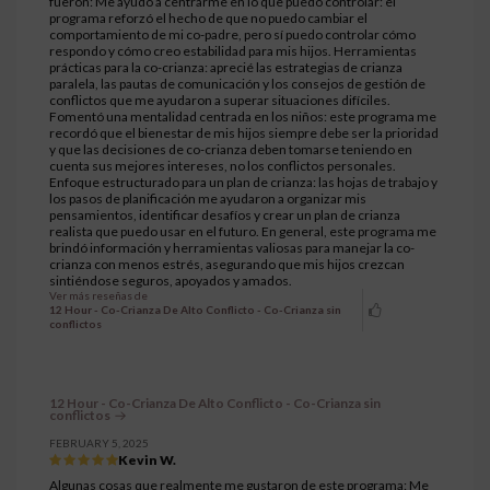
fueron: Me ayudó a centrarme en lo que puedo controlar: el
programa reforzó el hecho de que no puedo cambiar el
comportamiento de mi co-padre, pero sí puedo controlar cómo
respondo y cómo creo estabilidad para mis hijos. Herramientas
prácticas para la co-crianza: aprecié las estrategias de crianza
paralela, las pautas de comunicación y los consejos de gestión de
conflictos que me ayudaron a superar situaciones difíciles.
Fomentó una mentalidad centrada en los niños: este programa me
recordó que el bienestar de mis hijos siempre debe ser la prioridad
y que las decisiones de co-crianza deben tomarse teniendo en
cuenta sus mejores intereses, no los conflictos personales.
Enfoque estructurado para un plan de crianza: las hojas de trabajo y
los pasos de planificación me ayudaron a organizar mis
pensamientos, identificar desafíos y crear un plan de crianza
realista que puedo usar en el futuro. En general, este programa me
brindó información y herramientas valiosas para manejar la co-
crianza con menos estrés, asegurando que mis hijos crezcan
sintiéndose seguros, apoyados y amados.
Ver más reseñas de
12 Hour - Co-Crianza De Alto Conflicto - Co-Crianza sin
conflictos
12 Hour - Co-Crianza De Alto Conflicto - Co-Crianza sin
conflictos
FEBRUARY 5, 2025
Kevin W.
Algunas cosas que realmente me gustaron de este programa: Me