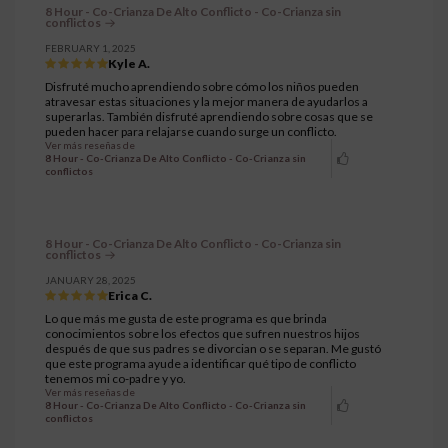
8 Hour - Co-Crianza De Alto Conflicto - Co-Crianza sin
conflictos
FEBRUARY 1, 2025
Kyle A.
Disfruté mucho aprendiendo sobre cómo los niños pueden
atravesar estas situaciones y la mejor manera de ayudarlos a
superarlas. También disfruté aprendiendo sobre cosas que se
pueden hacer para relajarse cuando surge un conflicto.
Ver más reseñas de
8 Hour - Co-Crianza De Alto Conflicto - Co-Crianza sin
conflictos
8 Hour - Co-Crianza De Alto Conflicto - Co-Crianza sin
conflictos
JANUARY 28, 2025
Erica C.
Lo que más me gusta de este programa es que brinda
conocimientos sobre los efectos que sufren nuestros hijos
después de que sus padres se divorcian o se separan. Me gustó
que este programa ayude a identificar qué tipo de conflicto
tenemos mi co-padre y yo.
Ver más reseñas de
8 Hour - Co-Crianza De Alto Conflicto - Co-Crianza sin
conflictos