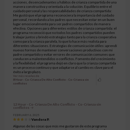
acciones, desencadenantes y hábitos de crianza compartida de una
manera constructiva y orientada a la solución. Equilibrio entre el
cuidado personal y las responsabilidades de crianza compartida:
Me gustó que el programa reconociera la importancia del cuidado
personal, recordando a los padres que necesitan estar en un buen
lugar emocionalmente para ser padres compartidos de manera
efectiva. Opciones para diferentes estilos de crianza compartida: el
programa reconoció que no todos los padres compartidos pueden
trabajar juntos y brindó estrategias tanto para la crianza cooperativa
como para la crianza paralela, lo que lo hace más realista para
diferentes situaciones. Estrategias de comunicación útiles: aprendí
nuevas formas de mantener conversaciones productivas con mi
padre compartido y evitar errores de comunicación comunes que
conducen a malentendidos o conflictos. Fomento del crecimiento
y la flexibilidad: el programa dejó en claro que la crianza compartida
es un proceso continuo y que adaptarse al cambio es clave para el
éxito a largo plazo.
Ver más reseñas de
8 Hour - Co-Crianza De Alto Conflicto - Co-Crianza sin
conflictos
12 Hour - Co-Crianza De Alto Conflicto - Co-Crianza sin
conflictos
FEBRUARY 6, 2025
Vandora P.
Algunas de las cosas que más me gustaron de este programa