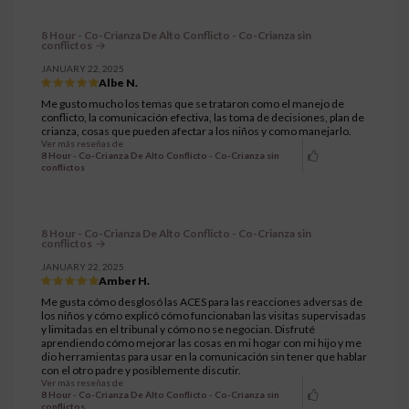
8 Hour - Co-Crianza De Alto Conflicto - Co-Crianza sin
conflictos
JANUARY 22, 2025
Albe N.
Me gusto mucho los temas que se trataron como el manejo de
conflicto, la comunicación efectiva, las toma de decisiones, plan de
crianza, cosas que pueden afectar a los niños y como manejarlo.
Ver más reseñas de
8 Hour - Co-Crianza De Alto Conflicto - Co-Crianza sin
conflictos
8 Hour - Co-Crianza De Alto Conflicto - Co-Crianza sin
conflictos
JANUARY 22, 2025
Amber H.
Me gusta cómo desglosó las ACES para las reacciones adversas de
los niños y cómo explicó cómo funcionaban las visitas supervisadas
y limitadas en el tribunal y cómo no se negocian. Disfruté
aprendiendo cómo mejorar las cosas en mi hogar con mi hijo y me
dio herramientas para usar en la comunicación sin tener que hablar
con el otro padre y posiblemente discutir.
Ver más reseñas de
8 Hour - Co-Crianza De Alto Conflicto - Co-Crianza sin
conflictos